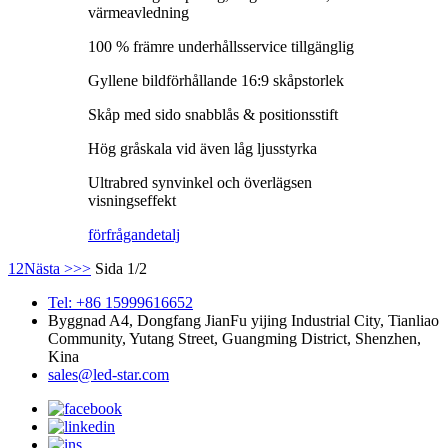
värmeavledning
100 % främre underhållsservice tillgänglig
Gyllene bildförhållande 16:9 skåpstorlek
Skåp med sido snabblås & positionsstift
Hög gråskala vid även låg ljusstyrka
Ultrabred synvinkel och överlägsen
visningseffekt
förfrågan
detalj
1
2
Nästa >
>>
Sida 1/2
Tel: +86 15999616652
Byggnad A4, Dongfang JianFu yijing Industrial City, Tianliao
Community, Yutang Street, Guangming District, Shenzhen,
Kina
sales@led-star.com