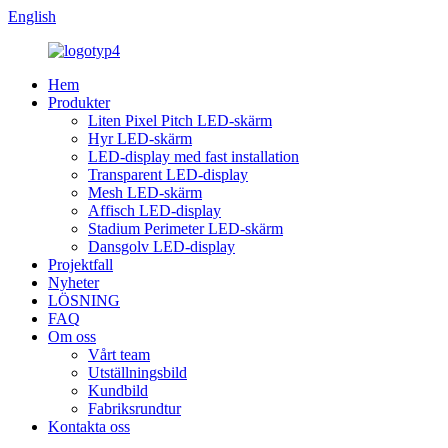
English
Hem
Produkter
Liten Pixel Pitch LED-skärm
Hyr LED-skärm
LED-display med fast installation
Transparent LED-display
Mesh LED-skärm
Affisch LED-display
Stadium Perimeter LED-skärm
Dansgolv LED-display
Projektfall
Nyheter
LÖSNING
FAQ
Om oss
Vårt team
Utställningsbild
Kundbild
Fabriksrundtur
Kontakta oss