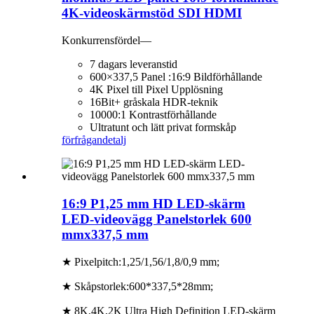
4K-videoskärmstöd SDI HDMI
Konkurrensfördel—
7 dagars leveranstid
600×337,5 Panel :16:9 Bildförhållande
4K Pixel till Pixel Upplösning
16Bit+ gråskala HDR-teknik
10000:1 Kontrastförhållande
Ultratunt och lätt privat formskåp
förfrågan
detalj
16:9 P1,25 mm HD LED-skärm
LED-videovägg Panelstorlek 600
mmx337,5 mm
★ Pixelpitch:1,25/1,56/1,8/0,9 mm;
★ Skåpstorlek:600*337,5*28mm;
★ 8K,4K,2K Ultra High Definition LED-skärm