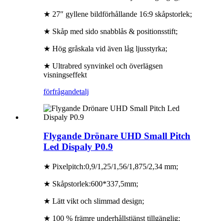
★ 27″ gyllene bildförhållande 16:9 skåpstorlek;
★ Skåp med sido snabblås & positionsstift;
★ Hög gråskala vid även låg ljusstyrka;
★ Ultrabred synvinkel och överlägsen
visningseffekt
förfrågan
detalj
Flygande Drönare UHD Small Pitch
Led Dispaly P0.9
★ Pixelpitch:0,9/1,25/1,56/1,875/2,34 mm;
★ Skåpstorlek:600*337,5mm;
★ Lätt vikt och slimmad design;
★ 100 % främre underhållstjänst tillgänglig;