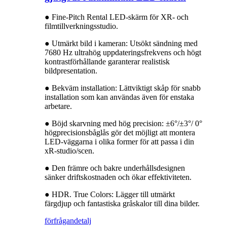
● Fine-Pitch Rental LED-skärm för XR- och
filmtillverkningsstudio.
● Utmärkt bild i kameran: Utsökt sändning med
7680 Hz ultrahög uppdateringsfrekvens och högt
kontrastförhållande garanterar realistisk
bildpresentation.
● Bekväm installation: Lättviktigt skåp för snabb
installation som kan användas även för enstaka
arbetare.
● Böjd skarvning med hög precision: ±6°/±3°/ 0°
högprecisionsbåglås gör det möjligt att montera
LED-väggarna i olika former för att passa i din
xR-studio/scen.
● Den främre och bakre underhållsdesignen
sänker driftskostnaden och ökar effektiviteten.
● HDR. True Colors: Lägger till utmärkt
färgdjup och fantastiska gråskalor till dina bilder.
förfrågan
detalj