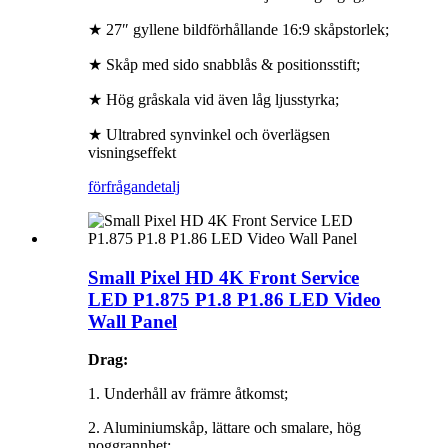
★ 27″ gyllene bildförhållande 16:9 skåpstorlek;
★ Skåp med sido snabblås & positionsstift;
★ Hög gråskala vid även låg ljusstyrka;
★ Ultrabred synvinkel och överlägsen
visningseffekt
förfrågan
detalj
Small Pixel HD 4K Front Service
LED P1.875 P1.8 P1.86 LED Video
Wall Panel
Drag:
1. Underhåll av främre åtkomst;
2. Aluminiumskåp, lättare och smalare, hög
noggrannhet;