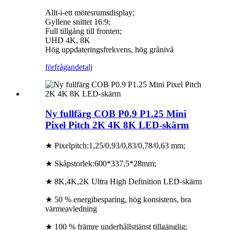
Allt-i-ett mötesrumsdisplay;
Gyllene snittet 16:9;
Full tillgång till fronten;
UHD 4K, 8K
Hög uppdateringsfrekvens, hög grånivå
förfrågan
detalj
Ny fullfärg COB P0.9 P1.25 Mini
Pixel Pitch 2K 4K 8K LED-skärm
★ Pixelpitch:1,25/0,93/0,83/0,78/0,63 mm;
★ Skåpstorlek:600*337,5*28mm;
★ 8K,4K,2K Ultra High Definition LED-skärm
★ 50 % energibesparing, hög konsistens, bra
värmeavledning
★ 100 % främre underhållstjänst tillgänglig;