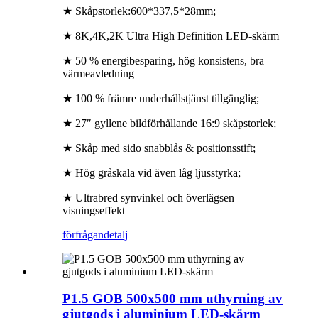
★ Skåpstorlek:600*337,5*28mm;
★ 8K,4K,2K Ultra High Definition LED-skärm
★ 50 % energibesparing, hög konsistens, bra
värmeavledning
★ 100 % främre underhållstjänst tillgänglig;
★ 27″ gyllene bildförhållande 16:9 skåpstorlek;
★ Skåp med sido snabblås & positionsstift;
★ Hög gråskala vid även låg ljusstyrka;
★ Ultrabred synvinkel och överlägsen
visningseffekt
förfrågan
detalj
P1.5 GOB 500x500 mm uthyrning av
gjutgods i aluminium LED-skärm