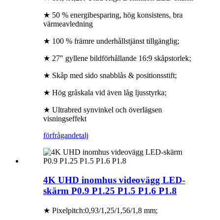
★ 50 % energibesparing, hög konsistens, bra
värmeavledning
★ 100 % främre underhållstjänst tillgänglig;
★ 27″ gyllene bildförhållande 16:9 skåpstorlek;
★ Skåp med sido snabblås & positionsstift;
★ Hög gråskala vid även låg ljusstyrka;
★ Ultrabred synvinkel och överlägsen
visningseffekt
förfrågan
detalj
4K UHD inomhus videovägg LED-
skärm P0.9 P1.25 P1.5 P1.6 P1.8
★ Pixelpitch:0,93/1,25/1,56/1,8 mm;