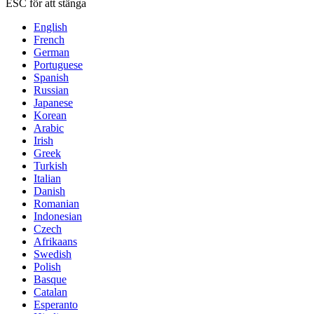
ESC för att stänga
English
French
German
Portuguese
Spanish
Russian
Japanese
Korean
Arabic
Irish
Greek
Turkish
Italian
Danish
Romanian
Indonesian
Czech
Afrikaans
Swedish
Polish
Basque
Catalan
Esperanto