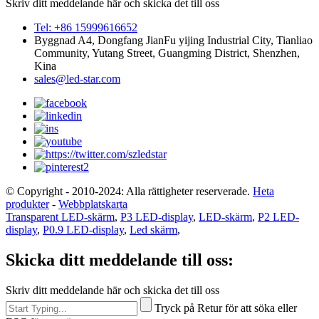
Skriv ditt meddelande här och skicka det till oss
Tel: +86 15999616652
Byggnad A4, Dongfang JianFu yijing Industrial City, Tianliao
Community, Yutang Street, Guangming District, Shenzhen,
Kina
sales@led-star.com
© Copyright - 2010-2024: Alla rättigheter reserverade.
Heta
produkter
-
Webbplatskarta
Transparent LED-skärm
,
P3 LED-display
,
LED-skärm
,
P2 LED-
display
,
P0.9 LED-display
,
Led skärm
,
Skicka ditt meddelande till oss:
Skriv ditt meddelande här och skicka det till oss
Tryck på Retur för att söka eller