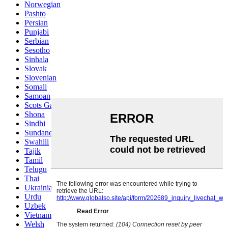
Norwegian
Pashto
Persian
Punjabi
Serbian
Sesotho
Sinhala
Slovak
Slovenian
Somali
Samoan
Scots Gaelic
Shona
Sindhi
Sundanese
Swahili
Tajik
Tamil
Telugu
Thai
Ukrainian
Urdu
Uzbek
Vietnamese
Welsh