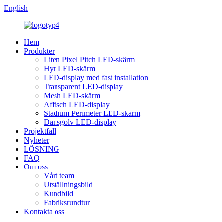
English
Hem
Produkter
Liten Pixel Pitch LED-skärm
Hyr LED-skärm
LED-display med fast installation
Transparent LED-display
Mesh LED-skärm
Affisch LED-display
Stadium Perimeter LED-skärm
Dansgolv LED-display
Projektfall
Nyheter
LÖSNING
FAQ
Om oss
Vårt team
Utställningsbild
Kundbild
Fabriksrundtur
Kontakta oss